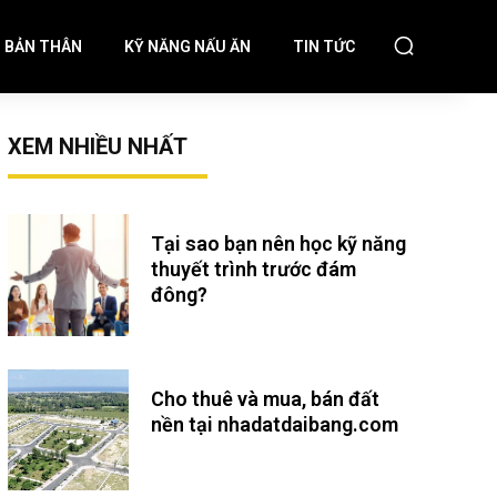
N BẢN THÂN
KỸ NĂNG NẤU ĂN
TIN TỨC
XEM NHIỀU NHẤT
Tại sao bạn nên học kỹ năng
thuyết trình trước đám
đông?
Cho thuê và mua, bán đất
nền tại nhadatdaibang.com