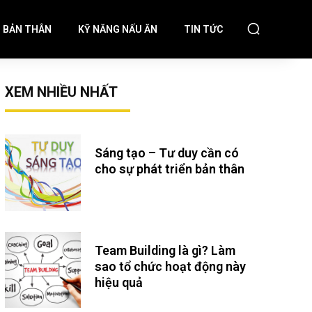
N BẢN THÂN
KỸ NĂNG NẤU ĂN
TIN TỨC
XEM NHIỀU NHẤT
Sáng tạo – Tư duy cần có
cho sự phát triển bản thân
Team Building là gì? Làm
sao tổ chức hoạt động này
hiệu quả