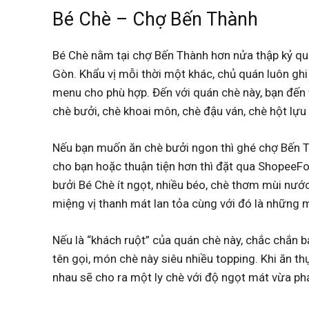
Bé Chè – Chợ Bến Thành
Bé Chè nằm tại chợ Bến Thành hơn nửa thập kỷ qua,
Gòn. Khẩu vị mỗi thời một khác, chủ quán luôn ghi
menu cho phù hợp. Đến với quán chè này, bạn đến v
chè bưởi, chè khoai môn, chè đậu ván, chè hột lựu
Nếu bạn muốn ăn chè bưởi ngon thì ghé chợ Bến Th
cho bạn hoặc thuận tiện hơn thì đặt qua ShopeeF
bưởi Bé Chè ít ngọt, nhiều béo, chè thơm mùi nước
miệng vị thanh mát lan tỏa cùng với đó là những m
Nếu là “khách ruột” của quán chè này, chắc chắn b
tên gọi, món chè này siêu nhiều topping. Khi ăn th
nhau sẽ cho ra một ly chè với độ ngọt mát vừa phả