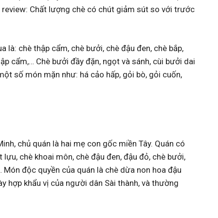
 review: Chất lượng chè có chút giảm sút so với trước
là: chè thập cẩm, chè bưởi, chè đậu đen, chè bắp,
ập cẩm,… Chè bưởi đầy đặn, ngọt và sánh, cùi bưởi dai
 một số món mặn như: há cảo hấp, gỏi bò, gỏi cuốn,
Minh, chủ quán là hai mẹ con gốc miền Tây. Quán có
t lựu, chè khoai môn, chè đậu đen, đậu đỏ, chè bưởi,
,… Món độc quyền của quán là chè dừa non hoa đậu
y hợp khẩu vị của người dân Sài thành, và thường