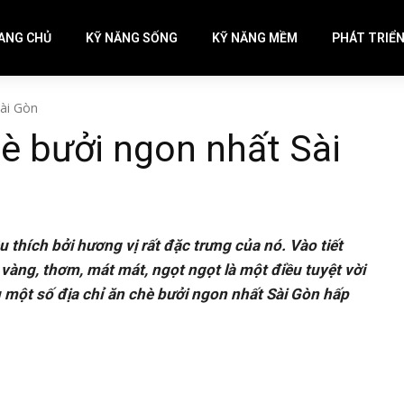
ANG CHỦ
KỸ NĂNG SỐNG
KỸ NĂNG MỀM
PHÁT TRIỂ
Sài Gòn
hè bưởi ngon nhất Sài
 thích bởi hương vị rất đặc trưng của nó. Vào tiết
i vàng, thơm, mát mát, ngọt ngọt là một điều tuyệt vời
 một số địa chỉ ăn chè bưởi ngon nhất Sài Gòn hấp