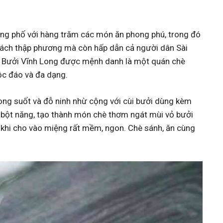
ờng phố với hàng trăm các món ăn phong phú, trong đó
hách thập phương mà còn hấp dẫn cả người dân Sài
hè Bưởi Vĩnh Long được mệnh danh là một quán chè
ộc đáo và đa dạng.
ong suốt và đỗ ninh nhừ cộng với cùi bưởi dùng kèm
i bột năng, tạo thành món chè thơm ngát mùi vỏ bưởi
n khi cho vào miệng rất mềm, ngon. Chè sánh, ăn cùng