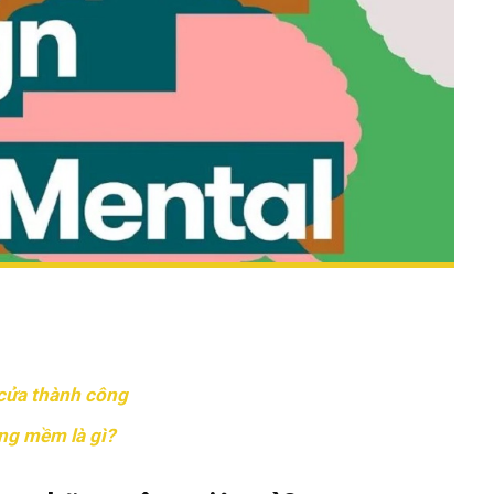
 cửa thành công
ăng mềm là gì?