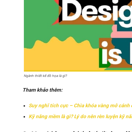
Ngành thiết kế đồ họa là gì?
Tham khảo thêm:
Suy nghĩ tích cực – Chìa khóa vàng mở cánh
Kỹ năng mềm là gì? Lý do nên rèn luyện kỹ n