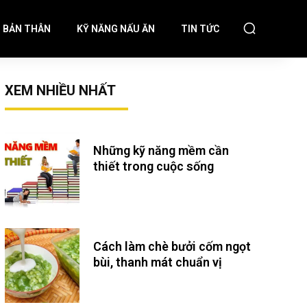
N BẢN THÂN
KỸ NĂNG NẤU ĂN
TIN TỨC
XEM NHIỀU NHẤT
Những kỹ năng mềm cần
thiết trong cuộc sống
Cách làm chè bưởi cốm ngọt
bùi, thanh mát chuẩn vị