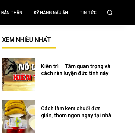
N BẢN THÂN
KỸ NĂNG NẤU ĂN
TIN TỨC
XEM NHIỀU NHẤT
Kiên trì – Tầm quan trọng và
cách rèn luyện đức tính này
Cách làm kem chuối đơn
giản, thơm ngon ngay tại nhà