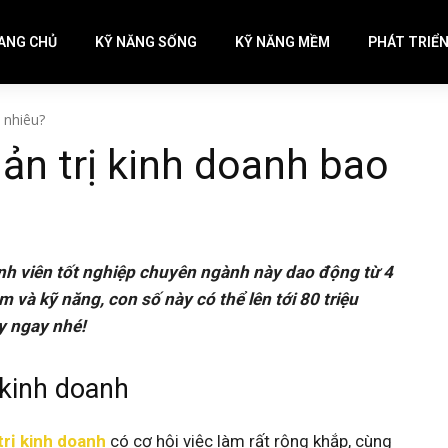
ANG CHỦ
KỸ NĂNG SỐNG
KỸ NĂNG MỀM
PHÁT TRIỂ
 nhiêu?
n trị kinh doanh bao
nh viên tốt nghiệp chuyên ngành này dao động từ 4
m và kỹ năng, con số này có thể lên tới 80 triệu
ày ngay nhé!
 kinh doanh
trị kinh doanh
có cơ hội việc làm rất rộng khắp, cùng