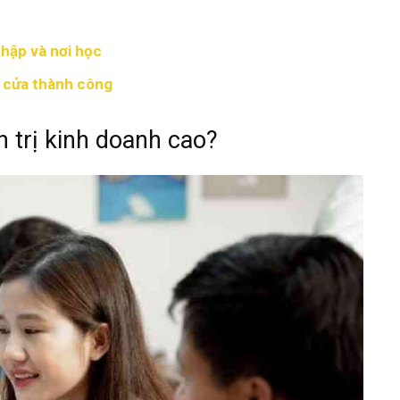
nhập và nơi học
h cửa thành công
 trị kinh doanh cao?