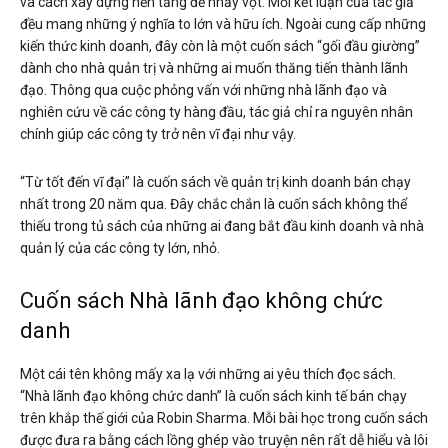
và cách xây dựng nền tảng để nhảy vọt. Mỗi kết luận của tác giả
đều mang những ý nghĩa to lớn và hữu ích. Ngoài cung cấp những
kiến thức kinh doanh, đây còn là một cuốn sách “gối đầu giường”
dành cho nhà quản trị và những ai muốn thăng tiến thành lãnh
đạo. Thông qua cuộc phỏng vấn với những nhà lãnh đạo và
nghiên cứu về các công ty hàng đầu, tác giả chỉ ra nguyên nhân
chính giúp các công ty trở nên vĩ đại như vậy.
“Từ tốt đến vĩ đại” là cuốn sách về quản trị kinh doanh bán chạy
nhất trong 20 năm qua. Đây chắc chắn là cuốn sách không thể
thiếu trong tủ sách của những ai đang bắt đầu kinh doanh và nhà
quản lý của các công ty lớn, nhỏ.
Cuốn sách Nhà lãnh đạo không chức
danh
Một cái tên không mấy xa lạ với những ai yêu thích đọc sách.
“Nhà lãnh đạo không chức danh” là cuốn sách kinh tế bán chạy
trên khắp thế giới của Robin Sharma. Mỗi bài học trong cuốn sách
được đưa ra bằng cách lồng ghép vào truyện nên rất dễ hiểu và lôi