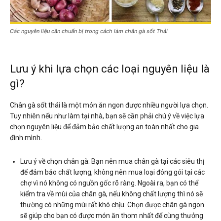
Các nguyên liệu cần chuẩn bị trong cách làm chân gà sốt Thái
Lưu ý khi lựa chọn các loại nguyên liệu là
gì?
Chân gà sốt thái là một món ăn ngon được nhiều người lựa chọn.
Tuy nhiên nếu như làm tại nhà, bạn sẽ cần phải chú ý về việc lựa
chọn nguyên liệu để đảm bảo chất lượng an toàn nhất cho gia
đình mình.
Lưu ý về chọn chân gà: Bạn nên mua chân gà tại các siêu thị
để đảm bảo chất lượng, không nên mua loại đóng gói tại các
chợ vì nó không có nguồn gốc rõ ràng. Ngoài ra, bạn có thể
kiểm tra về mùi của chân gà, nếu không chất lượng thì nó sẽ
thường có những mùi rất khó chịu. Chọn được chân gà ngon
sẽ giúp cho bạn có được món ăn thơm nhất để cùng thưởng