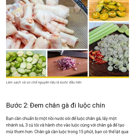
Làm sạch và sơ chế nguyên liệu là bước đầu tiên
Bước 2: Đem chân gà đi luộc chín
Bạn cần chuẩn bị một nồi nước sôi để luộc chân gà, lấy một
nhánh sả, 3 củ tỏi và hành cho vào luộc cùng với chân gà để tạo
mùi thơm hơn. Chân gà cần luộc trong 15 phút, bạn có thể lật qua