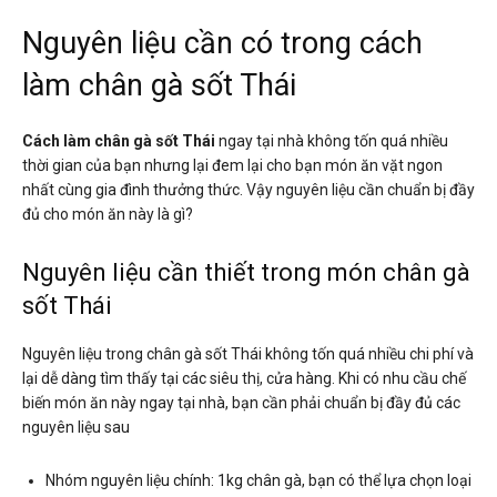
Nguyên liệu cần có trong cách
làm chân gà sốt Thái
Cách làm chân gà sốt Thái
ngay tại nhà không tốn quá nhiều
thời gian của bạn nhưng lại đem lại cho bạn món ăn vặt ngon
nhất cùng gia đình thưởng thức. Vậy nguyên liệu cần chuẩn bị đầy
đủ cho món ăn này là gì?
Nguyên liệu cần thiết trong món chân gà
sốt Thái
Nguyên liệu trong chân gà sốt Thái
không tốn quá nhiều chi phí và
lại dễ dàng tìm thấy tại các siêu thị, cửa hàng. Khi có nhu cầu chế
biến món ăn này ngay tại nhà, bạn cần phải chuẩn bị đầy đủ các
nguyên liệu sau
Nhóm nguyên liệu chính: 1kg chân gà, bạn có thể lựa chọn loại