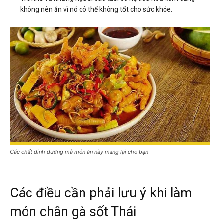
không nên ăn vì nó có thể không tốt cho sức khỏe.
Các chất dinh dưỡng mà món ăn này mang lại cho bạn
Các điều cần phải lưu ý khi làm
món chân gà sốt Thái