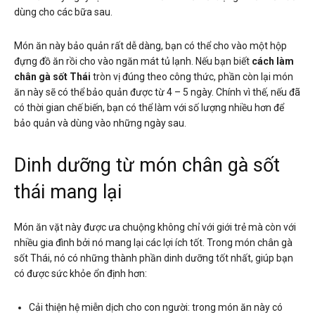
dùng cho các bữa sau.
Món ăn này bảo quản rất dễ dàng, bạn có thể cho vào một hộp
đựng đồ ăn rồi cho vào ngăn mát tủ lạnh. Nếu bạn biết
cách làm
chân gà sốt Thái
tròn vị đúng theo công thức, phần còn lại món
ăn này sẽ có thể bảo quản được từ 4 – 5 ngày. Chính vì thế, nếu đã
có thời gian chế biến, bạn có thể làm với số lượng nhiều hơn để
bảo quản và dùng vào những ngày sau.
Dinh dưỡng từ món chân gà sốt
thái mang lại
Món ăn vặt này được ưa chuộng không chỉ với giới trẻ mà còn với
nhiều gia đình bởi nó mang lại các lợi ích tốt. Trong món chân gà
sốt Thái, nó có những thành phần dinh dưỡng tốt nhất, giúp bạn
có được sức khỏe ổn định hơn:
Cải thiện hệ miễn dịch cho con người: trong món ăn này có