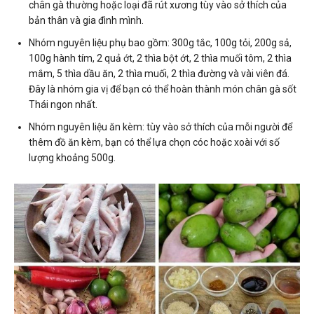
chân gà thường hoặc loại đã rút xương tùy vào sở thích của
bản thân và gia đình mình.
Nhóm nguyên liệu phụ bao gồm: 300g tắc, 100g tỏi, 200g sả,
100g hành tím, 2 quả ớt, 2 thìa bột ớt, 2 thìa muối tôm, 2 thìa
mắm, 5 thìa dầu ăn, 2 thìa muối, 2 thìa đường và vài viên đá.
Đây là nhóm gia vị để bạn có thể hoàn thành món chân gà sốt
Thái ngon nhất.
Nhóm nguyên liệu ăn kèm: tùy vào sở thích của mỗi người để
thêm đồ ăn kèm, bạn có thể lựa chọn cóc hoặc xoài với số
lượng khoảng 500g.