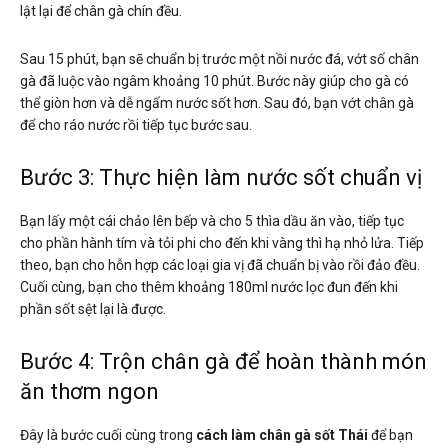
lật lại để chân gà chín đều.
Sau 15 phút, bạn sẽ chuẩn bị trước một nồi nước đá, vớt số chân
gà đã luộc vào ngâm khoảng 10 phút. Bước này giúp cho gà có
thể giòn hơn và dễ ngấm nước sốt hơn. Sau đó, bạn vớt chân gà
để cho ráo nước rồi tiếp tục bước sau.
Bước 3: Thực hiện làm nước sốt chuẩn vị
Bạn lấy một cái chảo lên bếp và cho 5 thìa dầu ăn vào, tiếp tục
cho phần hành tím và tỏi phi cho đến khi vàng thì hạ nhỏ lửa. Tiếp
theo, bạn cho hỗn hợp các loại gia vị đã chuẩn bị vào rồi đảo đều.
Cuối cùng, bạn cho thêm khoảng 180ml nước lọc đun đến khi
phần sốt sệt lại là được.
Bước 4: Trộn chân gà để hoàn thành món
ăn thơm ngon
Đây là bước cuối cùng trong
cách làm chân gà sốt Thái
để bạn