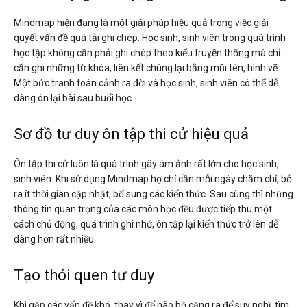
Mindmap hiện đang là một giải pháp hiệu quả trong việc giải
quyết vấn đề quá tải ghi chép. Học sinh, sinh viên trong quá trình
học tập không cần phải ghi chép theo kiểu truyền thống mà chỉ
cần ghi những từ khóa, liên kết chúng lại bằng mũi tên, hình vẽ.
Một bức tranh toàn cảnh ra đời và học sinh, sinh viên có thể dễ
dàng ôn lại bài sau buổi học.
Sơ đồ tư duy ôn tập thi cử hiệu quả
Ôn tập thi cử luôn là quá trình gây ám ảnh rất lớn cho học sinh,
sinh viên. Khi sử dụng Mindmap họ chỉ cần mỗi ngày chăm chỉ, bỏ
ra ít thời gian cập nhật, bổ sung các kiến thức. Sau cùng thì những
thông tin quan trọng của các môn học đều được tiếp thu một
cách chủ động, quá trình ghi nhớ, ôn tập lại kiến thức trở lên dễ
dàng hơn rất nhiều.
Tạo thói quen tư duy
Khi gặp các vấn đề khó, thay vì để não bộ căng ra để suy nghĩ, tìm