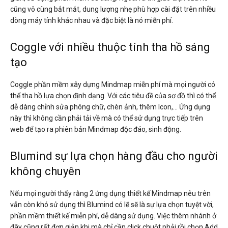
cũng vô cùng bắt mắt, dung lượng nhẹ phù hợp cài đặt trên nhiều
dòng máy tính khác nhau và đặc biệt là nó miễn phí.
Coggle với nhiều thuộc tính tha hồ sáng
tạo
Coggle phần mềm xây dựng Mindmap miễn phí mà mọi người có
thể tha hồ lựa chọn định dạng. Với các tiêu đề của sơ đồ thì có thể
dễ dàng chỉnh sửa phông chữ, chèn ảnh, thêm Icon,… Ứng dụng
này thì không cần phải tải về mà có thể sử dụng trực tiếp trên
web để tạo ra phiên bản Mindmap độc đáo, sinh động.
Blumind sự lựa chọn hàng đầu cho người
không chuyên
Nếu mọi người thấy rằng 2 ứng dụng thiết kế Mindmap nêu trên
vẫn còn khó sử dụng thì Blumind có lẽ sẽ là sự lựa chọn tuyệt vời,
phần mềm thiết kế miễn phí, dễ dàng sử dụng. Việc thêm nhánh ở
đây cũng rất đơn giản khi mà chỉ cần click chuột phải rồi chọn Add