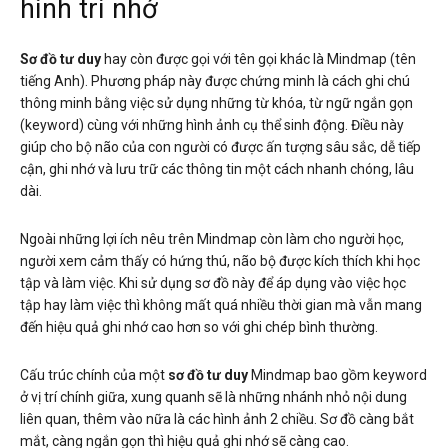
hình trí nhớ
Sơ đồ tư duy
hay còn được gọi với tên gọi khác là Mindmap (tên
tiếng Anh). Phương pháp này được chứng minh là cách ghi chú
thông minh bằng việc sử dụng những từ khóa, từ ngữ ngắn gọn
(keyword) cùng với những hình ảnh cụ thể sinh động. Điều này
giúp cho bộ não của con người có được ấn tượng sâu sắc, dễ tiếp
cận, ghi nhớ và lưu trữ các thông tin một cách nhanh chóng, lâu
dài.
Ngoài những lợi ích nêu trên Mindmap còn làm cho người học,
người xem cảm thấy có hứng thú, não bộ được kích thích khi học
tập và làm việc. Khi sử dụng sơ đồ này để áp dụng vào việc học
tập hay làm việc thì không mất quá nhiều thời gian mà vẫn mang
đến hiệu quả ghi nhớ cao hơn so với ghi chép bình thường.
Cấu trúc chính của một
sơ đồ tư duy
Mindmap bao gồm keyword
ở vị trí chính giữa, xung quanh sẽ là những nhánh nhỏ nội dung
liên quan, thêm vào nữa là các hình ảnh 2 chiều. Sơ đồ càng bắt
mắt, càng ngắn gọn thì hiệu quả ghi nhớ sẽ càng cao.