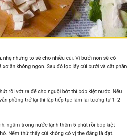
nhẹ nhưng to sẽ cho nhiều cùi. Vì bưởi non sẽ có
á xơ ăn không ngon. Sau đó lọc lấy cùi bưởi và cắt phần
út rồi vớt ra để cho nguội bớt thì bóp kiệt nước. Nếu
ẫn phồng trở lại thì lặp tiếp tục làm lại tương tự 1-2
ạnh, ngâm trong nước lạnh thêm 5 phút rồi bóp kiệt
khô. Nếm thử thấy cùi không có vị the đắng là đạt.