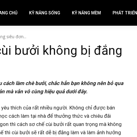
ANG CHỦ
KỸ NĂNG SỐNG
KỸ NĂNG MỀM
PHÁT TRIỂ
ng siêu đơn...
cùi bưởi không bị đắng
ểu cách làm chè bưởi, chắc hẳn bạn không nên bỏ qua
iản mà vẫn vô cùng hiệu quả dưới đây.
yêu thích của rất nhiều người. Không chỉ được bán
ọc cách làm tại nhà để thưởng thức và chiêu đãi
gon thì cách sơ chế cùi bưởi rất quan trọng mà không
ế thì cùi bưởi sẽ rất dễ bị đắng làm và làm ảnh hưởng