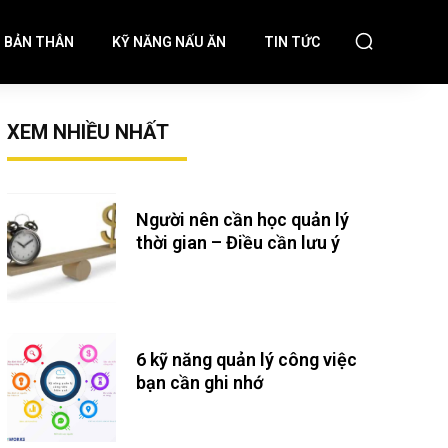
N BẢN THÂN
KỸ NĂNG NẤU ĂN
TIN TỨC
XEM NHIỀU NHẤT
Người nên cần học quản lý
thời gian – Điều cần lưu ý
6 kỹ năng quản lý công việc
bạn cần ghi nhớ